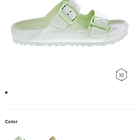
Color