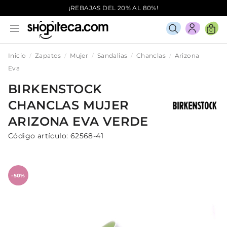
¡REBAJAS DEL 20% AL 80%!
0
Inicio
Zapatos
Mujer
Sandalias
Chanclas
Arizona
Eva
BIRKENSTOCK
CHANCLAS
MUJER
ARIZONA EVA
VERDE
Código artículo:
62568-41
-50%