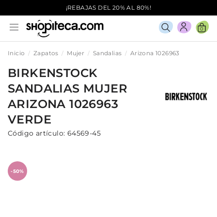
¡REBAJAS DEL 20% AL 80%!
0
Inicio
Zapatos
Mujer
Sandalias
Arizona 1026963
BIRKENSTOCK
SANDALIAS
MUJER
ARIZONA 1026963
VERDE
Código artículo:
64569-45
-50%