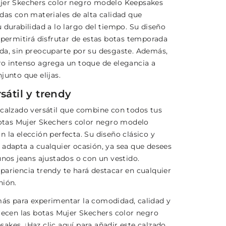
jer Skechers color negro modelo Keepsakes
adas con materiales de alta calidad que
 durabilidad a lo largo del tiempo. Su diseño
 permitirá disfrutar de estas botas temporada
da, sin preocuparte por su desgaste. Además,
ro intenso agrega un toque de elegancia a
junto que elijas.
rsátil y trendy
 calzado versátil que combine con todos tus
 botas Mujer Skechers color negro modelo
 la elección perfecta. Su diseño clásico y
 adapta a cualquier ocasión, ya sea que desees
unos jeans ajustados o con un vestido.
pariencia trendy te hará destacar en cualquier
nión.
ás para experimentar la comodidad, calidad y
frecen las botas Mujer Skechers color negro
akes. ¡Haz clic aquí para añadir este calzado