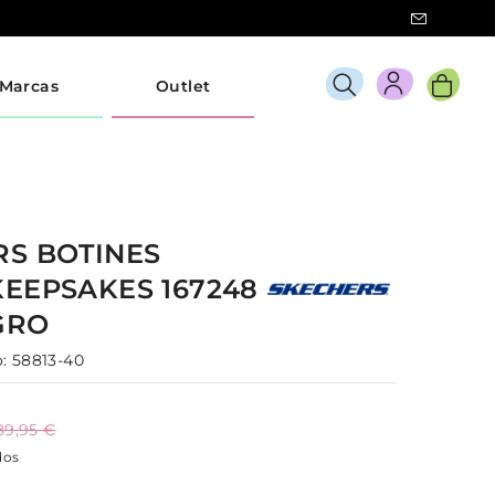
Marcas
Outlet
RS
BOTINES
KEEPSAKES 167248
GRO
:
58813-40
89,95 €
dos