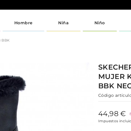
Hombre
Niña
Niño
8 BBK
SKECHE
MUJER
BBK
NE
Código artículo
44,98 €
Impuestos inclui