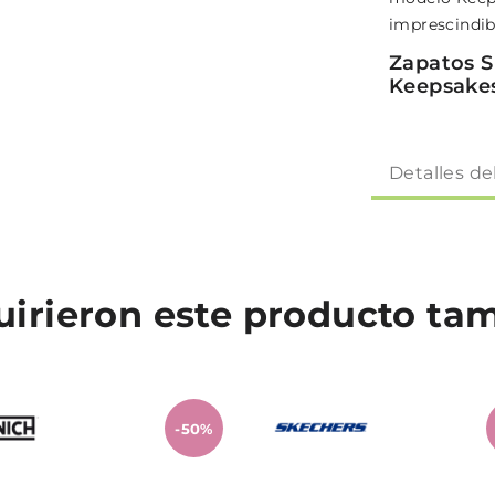
imprescindib
Zapatos S
Keepsake
Detalles de
quirieron este producto t
-50%