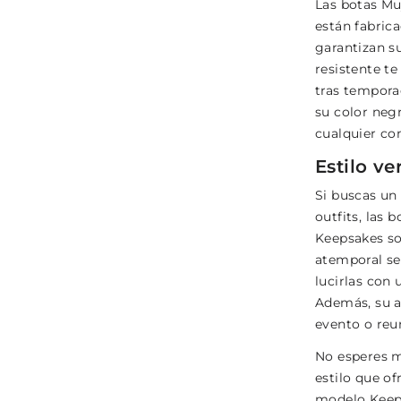
Las botas Mu
están fabric
garantizan su
resistente te
tras tempora
su color neg
cualquier con
Estilo ve
Si buscas un
outfits, las
Keepsakes son
atemporal se
lucirlas con 
Además, su a
evento o reu
No esperes m
estilo que o
modelo Keeps