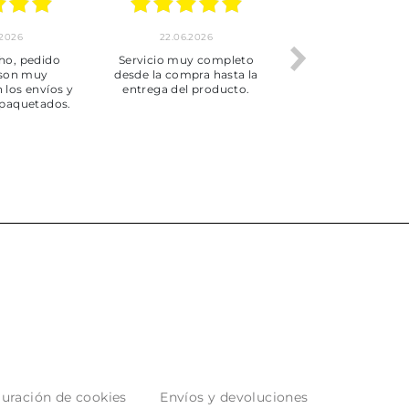
.2026
22.06.2026
20.06.2026
ho, pedido
Servicio muy completo
Envío rápid
 son muy
desde la compra hasta la
 los envíos y
entrega del producto.
paquetados.
uración de cookies
Envíos y devoluciones