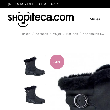
¡REBAJAS DEL 20% AL 80%!
Mujer
Inicio
Zapatos
Mujer
Botines
Keepsakes 16724
-50%