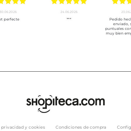
30.06.2026
24.06.2026
23.06
ot perfecte
***
Pedido hec
enviado,
puntuales con
muy bien em
e privacidad y cookies
Condiciones de compra
Config