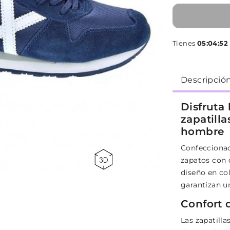
Tienes
05:04:52
Descripció
Disfruta 
zapatill
hombre
Confeccionad
zapatos con 
diseño en col
garantizan u
Confort 
Las zapatilla