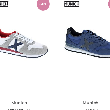
-50%
Munich
Munich
Massana 434
Dash 104