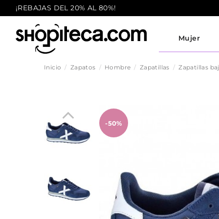
¡REBAJAS DEL 20% AL 80%!
Mujer
Inicio
Zapatos
Hombre
Zapatillas
Zapatillas ba
-50%