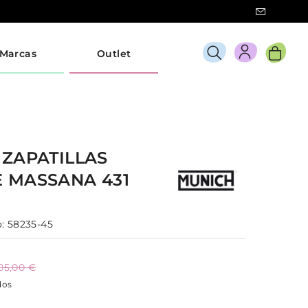
Marcas
Outlet
H
ZAPATILLAS
E
MASSANA 431
:
58235-45
05,00 €
dos