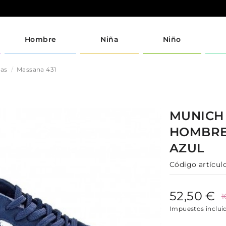
Hombre
Niña
Niño
jas
Massana 431
MUNIC
HOMBR
AZUL
Código artículo
52,50 €
1
Impuestos inclui