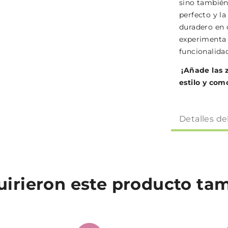
sino también
perfecto y l
duradero en 
experimenta 
funcionalida
¡Añade las z
estilo y com
Detalles de
quirieron este producto t