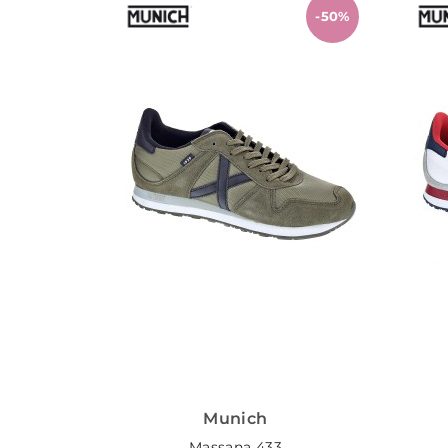
-50%
Munich
Massana 433