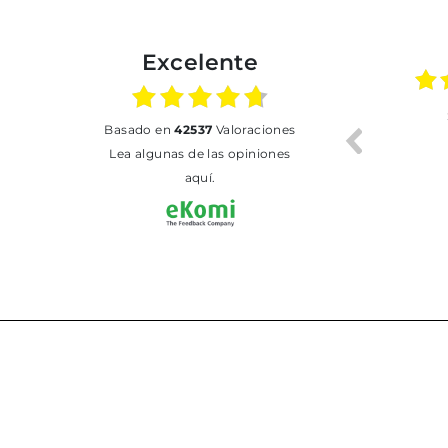
Excelente
01.07.2026
30.06.2026
basado en
42537
Valoraciones
BUENA
Tot perfecte
Lea algunas de las opiniones
aquí.