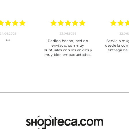
24.06.2026
23.06.2026
22.06
***
Pedido hecho, pedido
Servicio mu
enviado, son muy
desde la com
puntuales con los envíos y
entrega del
muy bien empaquetados.