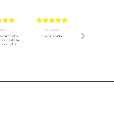
.2026
20.06.2026
17.06.2026
y completo
Envío rápido
Todo correcto.
pra hasta la
servicio
 producto.