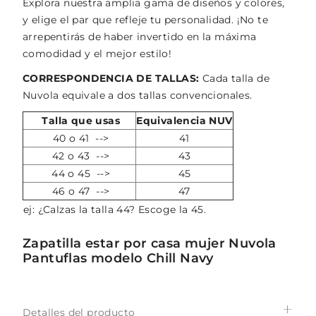
Explora nuestra amplia gama de diseños y colores,
y elige el par que refleje tu personalidad. ¡No te
arrepentirás de haber invertido en la máxima
comodidad y el mejor estilo!
CORRESPONDENCIA DE TALLAS:
Cada talla de
Nuvola equivale a dos tallas convencionales.
Talla que usas
Equivalencia NUV
40 o 41 -->
41
42 o 43 -->
43
44 o 45 -->
45
46 o 47 -->
47
ej: ¿Calzas la talla 44? Escoge la 45.
Zapatilla estar por casa mujer Nuvola
Pantuflas modelo Chill Navy
Detalles del producto