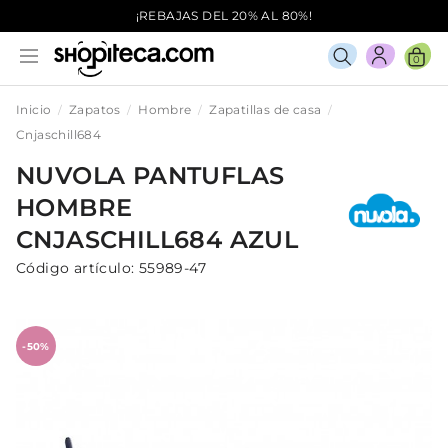
¡REBAJAS DEL 20% AL 80%!
0
Inicio
Zapatos
Hombre
Zapatillas de casa
Cnjaschill684
NUVOLA
PANTUFLAS
HOMBRE
CNJASCHILL684
AZUL
Código artículo:
55989-47
-50%