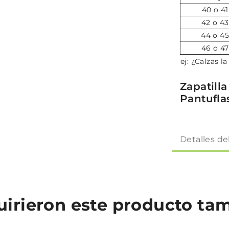
40 o 41
42 o 43
44 o 45
46 o 47
ej: ¿Calzas l
Zapatill
Pantufla
Detalles de
quirieron este producto t