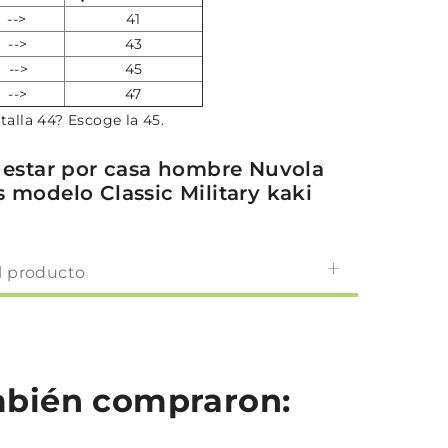
 -->
41
 -->
43
 -->
45
 -->
47
a talla 44? Escoge la 45.
a estar por casa hombre Nuvola
s modelo Classic Military kaki
l producto
ambién compraron: