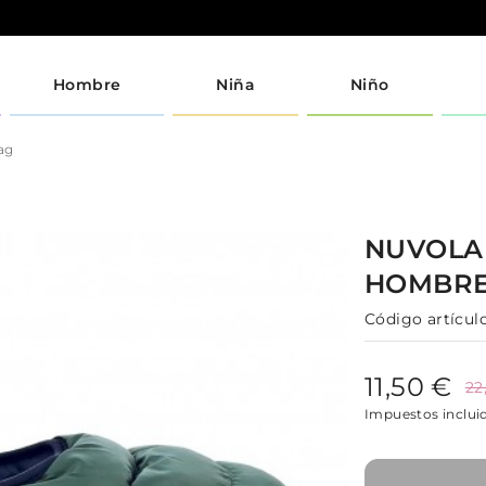
Hombre
Niña
Niño
ag
NUVOL
HOMBR
Código artículo
11,50 €
22
Impuestos inclui