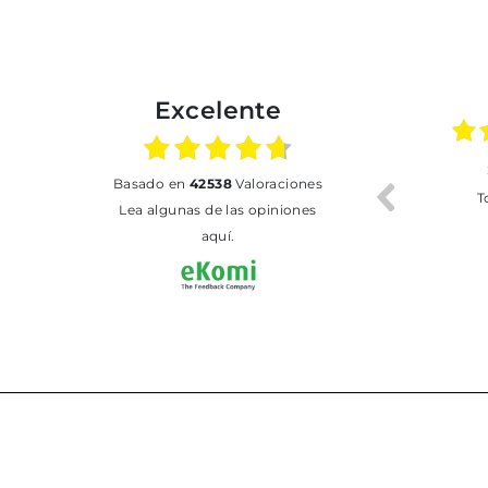
Excelente
30.06.2026
24.06.2026
basado en
42538
Valoraciones
Tot perfecte
***
Pedido
Lea algunas de las opiniones
envi
puntuale
aquí.
muy bie