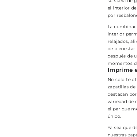
su suela de g
el interior d
por resbalone
La combinaci
interior perm
relajados, al
de bienestar
después de u
momentos de 
Imprime e
No solo te o
zapatillas d
destacan por 
variedad de 
el par que me
único.
Ya sea que de
nuestras zapa