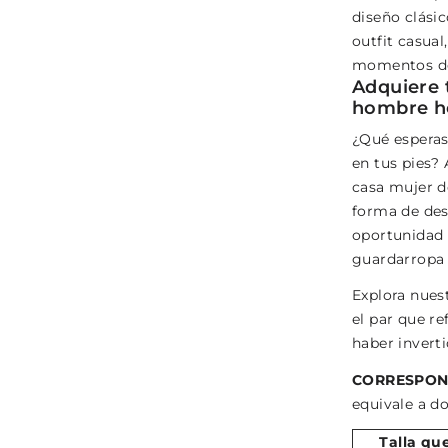
diseño clási
outfit casual
momentos de
Adquiere t
hombre h
¿Qué esperas
en tus pies? 
casa mujer d
forma de des
oportunidad 
guardarropa 
Explora nues
el par que re
haber invert
CORRESPON
equivale a do
Talla qu