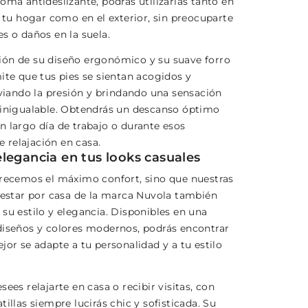
oma antideslizante, podrás utilizarlas tanto en
e tu hogar como en el exterior, sin preocuparte
s o daños en la suela.
ón de su diseño ergonómico y su suave forro
ite que tus pies se sientan acogidos y
iviando la presión y brindando una sensación
 inigualable. Obtendrás un descanso óptimo
n largo día de trabajo o durante esos
relajación en casa.
legancia en tus looks casuales
frecemos el máximo confort, sino que nuestras
e estar por casa de la marca Nuvola también
su estilo y elegancia. Disponibles en una
diseños y colores modernos, podrás encontrar
jor se adapte a tu personalidad y a tu estilo
sees relajarte en casa o recibir visitas, con
tillas siempre lucirás chic y sofisticada. Su