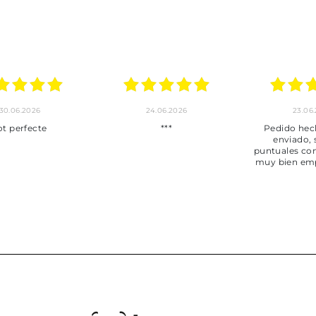
23.06.2026
22.06.2026
20.06
 hecho, pedido
Servicio muy completo
Envío 
ado, son muy
desde la compra hasta la
s con los envíos y
entrega del producto.
n empaquetados.