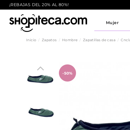
¡REBAJAS DEL 20% AL 80%!
Mujer
Inicio
Zapatos
Hombre
Zapatillas de casa
Cncl
-50%