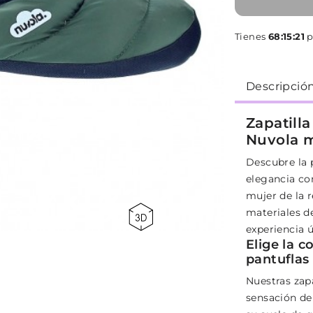
Tienes
68:15:20
p
Descripció
Zapatill
Nuvola m
Descubre la
elegancia con
mujer de la 
materiales de
experiencia ú
Elige la c
pantufla
Nuestras zap
sensación d