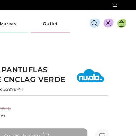
Marcas
Outlet
A
PANTUFLAS
E
CNCLAG
VERDE
:
55976-41
,99 €
dos
Añadir al carrito