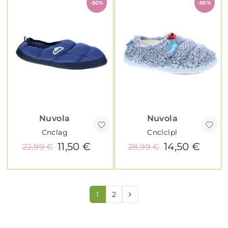
-50%
-50%
Nuvola
Nuvola
Cnclag
Cnclclpl
11,50 €
14,50 €
22,99 €
28,99 €
1
2