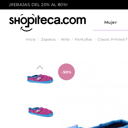
¡REBAJAS DEL 20% AL 80%!
Mujer
Inicio
Zapatos
Niña
Pantuflas
Classic Printed 
-50%