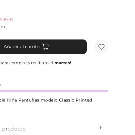
3,99 €
dos
Añadir al carrito
para comprar y recibirlo el
martes!
n
la Niña Pantuflas modelo Classic Printed
l producto