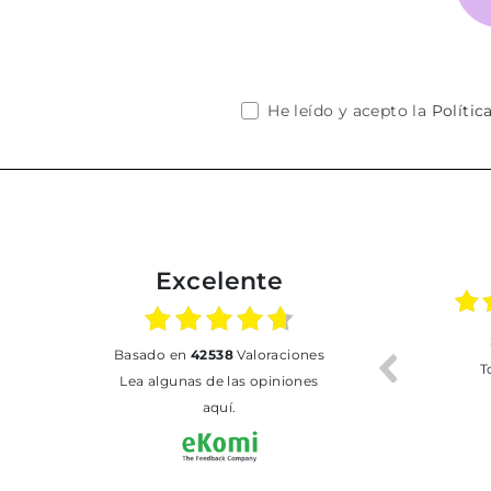
He leído y acepto la
Polític
Excelente
02.07.2026
01.07.2026
basado en
42538
Valoraciones
Todo bien
BUENA
T
Lea algunas de las opiniones
aquí.