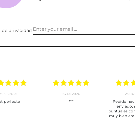
a de privacidad
.
30.06.2026
24.06.2026
23.06
ot perfecte
***
Pedido hec
enviado,
puntuales con
muy bien em