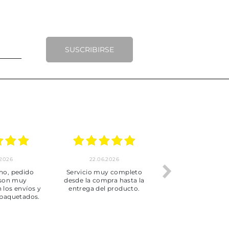
SUSCRIBIRSE
.2026
22.06.2026
20.06.2026
ho, pedido
Servicio muy completo
Envío rápid
 son muy
desde la compra hasta la
 los envíos y
entrega del producto.
paquetados.