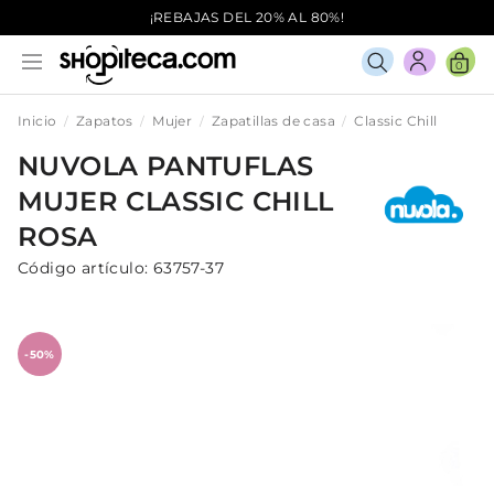
¡REBAJAS DEL 20% AL 80%!
0
Inicio
Zapatos
Mujer
Zapatillas de casa
Classic Chill
NUVOLA
PANTUFLAS
MUJER
CLASSIC CHILL
ROSA
Código artículo:
63757-37
-50%