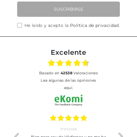
SUSCRIBIRSE
He leído y acepto la
Política de privacidad
.
Excelente
basado en
42538
Valoraciones
Lea algunas de las opiniones
aquí.
17.07.2026
he trobat
Bien pero soy de Vilafranca y no me ha