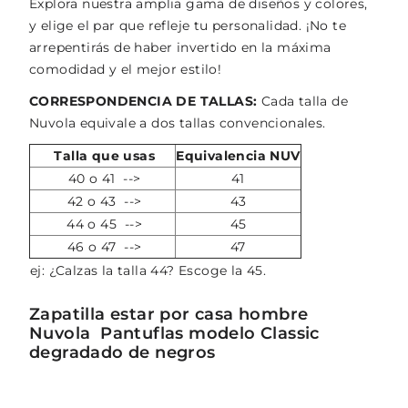
Explora nuestra amplia gama de diseños y colores,
y elige el par que refleje tu personalidad. ¡No te
arrepentirás de haber invertido en la máxima
comodidad y el mejor estilo!
CORRESPONDENCIA DE TALLAS:
Cada talla de
Nuvola equivale a dos tallas convencionales.
Talla que usas
Equivalencia NUV
40 o 41 -->
41
42 o 43 -->
43
44 o 45 -->
45
46 o 47 -->
47
ej: ¿Calzas la talla 44? Escoge la 45.
Zapatilla estar por casa hombre
Nuvola Pantuflas modelo Classic
degradado de negros