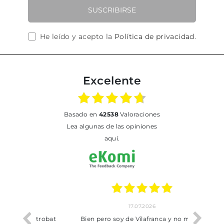
SUSCRIBIRSE
He leído y acepto la
Política de privacidad
.
Excelente
basado en
42538
Valoraciones
Lea algunas de las opiniones
aquí.
17.07.2026
he trobat
Bien pero soy de Vilafranca y no me ha