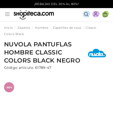
¡REBAJAS DEL 20% AL 80%!
0
Inicio
Zapatos
Hombre
Zapatillas de casa
Classic
Colors Black
NUVOLA
PANTUFLAS
HOMBRE
CLASSIC
COLORS BLACK
NEGRO
Código artículo:
61789-47
-50%