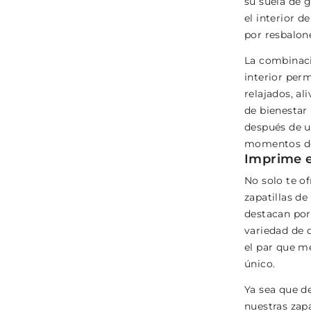
su suela de g
el interior d
por resbalone
La combinaci
interior perm
relajados, al
de bienestar
después de u
momentos de 
Imprime e
No solo te o
zapatillas d
destacan por 
variedad de 
el par que me
único.
Ya sea que de
nuestras zapa