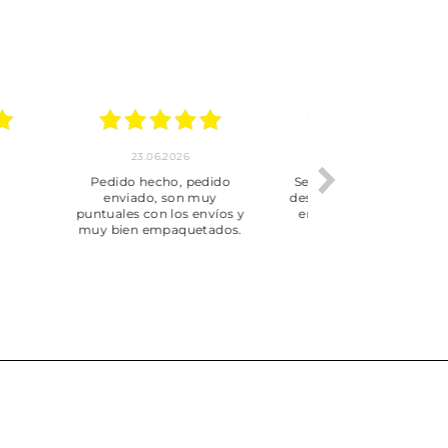
.2026
22.06.2026
20.06.2026
ho, pedido
Servicio muy completo
Envío rápid
 son muy
desde la compra hasta la
 los envíos y
entrega del producto.
paquetados.