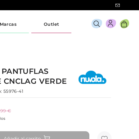
Marcas
Outlet
A
PANTUFLAS
E
CNCLAG
VERDE
:
55976-41
,99 €
dos
Añadir al carrito