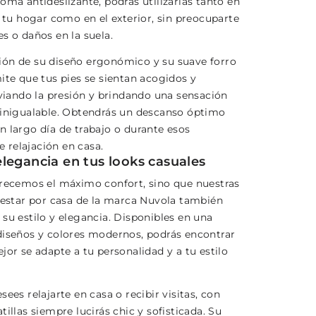
oma antideslizante, podrás utilizarlas tanto en
e tu hogar como en el exterior, sin preocuparte
s o daños en la suela.
ón de su diseño ergonómico y su suave forro
ite que tus pies se sientan acogidos y
iviando la presión y brindando una sensación
 inigualable. Obtendrás un descanso óptimo
n largo día de trabajo o durante esos
relajación en casa.
legancia en tus looks casuales
frecemos el máximo confort, sino que nuestras
e estar por casa de la marca Nuvola también
su estilo y elegancia. Disponibles en una
diseños y colores modernos, podrás encontrar
jor se adapte a tu personalidad y a tu estilo
sees relajarte en casa o recibir visitas, con
tillas siempre lucirás chic y sofisticada. Su