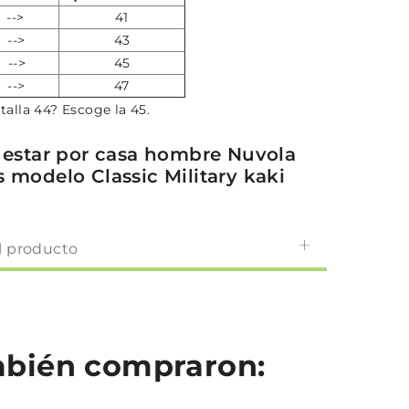
 -->
41
 -->
43
 -->
45
 -->
47
a talla 44? Escoge la 45.
a estar por casa hombre Nuvola
s modelo Classic Military kaki
l producto
ambién compraron: