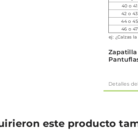
40 o 41
42 o 43
44 o 45
46 o 47
ej: ¿Calzas l
Zapatill
Pantufla
Detalles de
quirieron este producto t