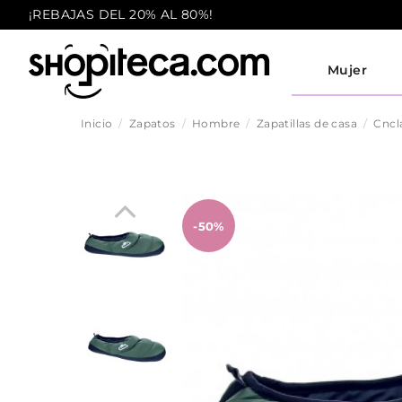
¡REBAJAS DEL 20% AL 80%!
Mujer
Inicio
Zapatos
Hombre
Zapatillas de casa
Cncl
-50%