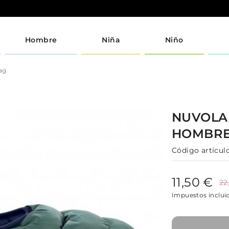
Hombre
Niña
Niño
ag
NUVOL
HOMBR
Código artículo
11,50 €
22
Impuestos inclui