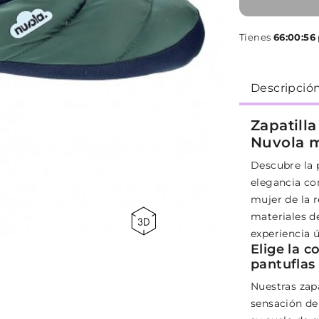
Tienes
66:00:55
Descripció
Zapatill
Nuvola m
Descubre la
elegancia con
mujer de la 
materiales de
experiencia ú
Elige la c
pantufla
Nuestras zap
sensación d