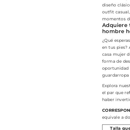
diseño clási
outfit casual
momentos de
Adquiere t
hombre h
¿Qué esperas
en tus pies? 
casa mujer d
forma de des
oportunidad 
guardarropa 
Explora nues
el par que re
haber invert
CORRESPON
equivale a do
Talla qu