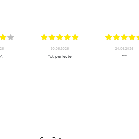
30.06.2026
24.06.2026
23.06
ot perfecte
***
Pedido hec
enviado,
puntuales con
muy bien em