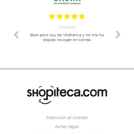
17.07.2026
he trobat
Bien pero soy de Vilafranca y no me ha
dejado recoger en tienda
Atención al cliente
Aviso legal