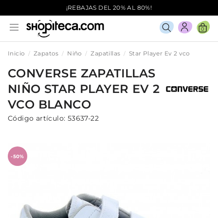
¡REBAJAS DEL 20% AL 80%!
0
Inicio
Zapatos
Niño
Zapatillas
Star Player Ev 2 vco
CONVERSE
ZAPATILLAS
NIÑO
STAR PLAYER EV 2
VCO
BLANCO
Código artículo:
53637-22
-50%