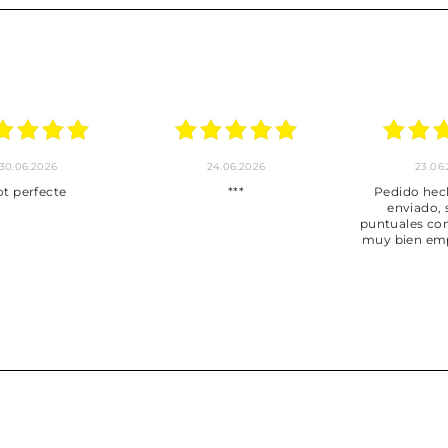
30.06.2026
24.06.2026
23.06
ot perfecte
***
Pedido hec
enviado,
puntuales con
muy bien em