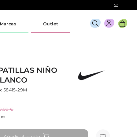
Marcas
Outlet
PATILLAS
NIÑO
LANCO
:
58415-29M
0,00 €
dos
Añadir al carrito