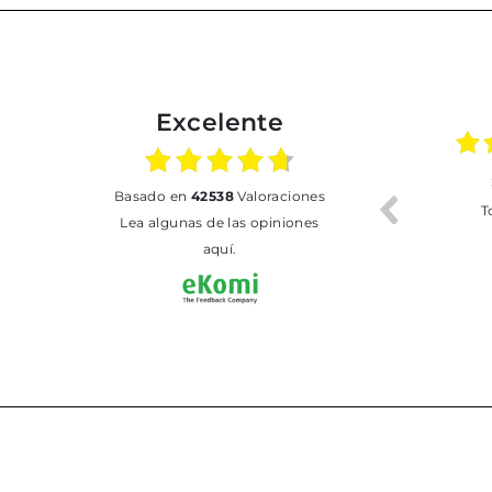
Excelente
02.07.2026
01.07.2026
basado en
42538
Valoraciones
Todo bien
BUENA
T
Lea algunas de las opiniones
aquí.