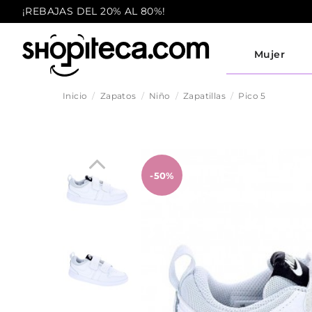
¡REBAJAS DEL 20% AL 80%!
Mujer
Inicio
Zapatos
Niño
Zapatillas
Pico 5
-50%