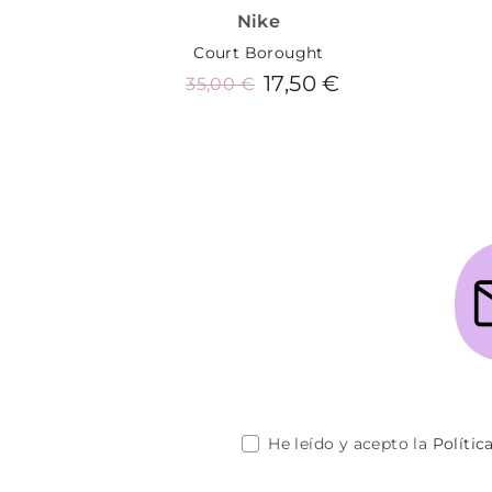
Nike
Court Borought
17,50 €
35,00 €
Añadir al carrito
He leído y acepto la
Polític