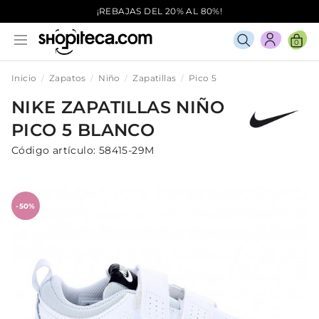
¡REBAJAS DEL 20% AL 80%!
0
Inicio
Zapatos
Niño
Zapatillas
Pico 5
NIKE
ZAPATILLAS
NIÑO
PICO 5
BLANCO
Código artículo:
58415-29M
-50%