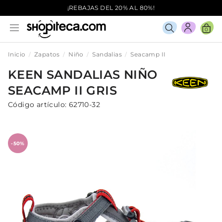
¡REBAJAS DEL 20% AL 80%!
0
Inicio
Zapatos
Niño
Sandalias
Seacamp II
KEEN
SANDALIAS
NIÑO
SEACAMP II
GRIS
Código artículo:
62710-32
-50%