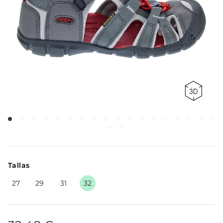
Tallas
27
29
31
32