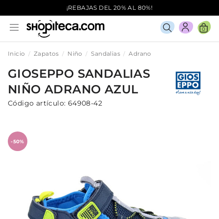
¡REBAJAS DEL 20% AL 80%!
0
Inicio
Zapatos
Niño
Sandalias
Adrano
GIOSEPPO
SANDALIAS
NIÑO
ADRANO
AZUL
Código artículo:
64908-42
-50%