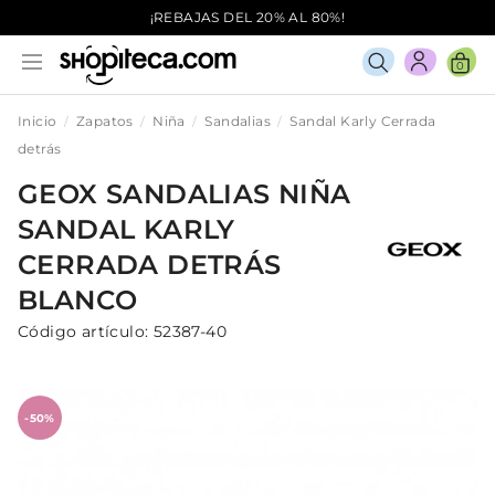
¡REBAJAS DEL 20% AL 80%!
0
Inicio
Zapatos
Niña
Sandalias
Sandal Karly Cerrada
detrás
GEOX
SANDALIAS
NIÑA
SANDAL KARLY
CERRADA DETRÁS
BLANCO
Código artículo:
52387-40
-50%