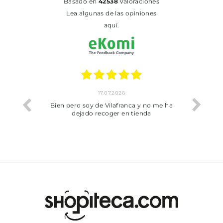
basado en
42538
Valoraciones
Lea algunas de las opiniones
aquí.
17.07.2026
he trobat
Bien pero soy de Vilafranca y no me ha
dejado recoger en tienda