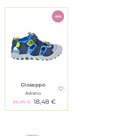
-50%
Gioseppo
Adrano
18,48 €
36,95 €