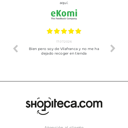
aquí.
17.07.2026
he trobat
Bien pero soy de Vilafranca y no me ha
dejado recoger en tienda
Atención al cliente