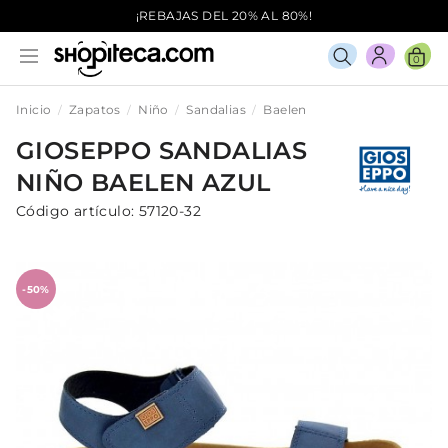
¡REBAJAS DEL 20% AL 80%!
0
Inicio
Zapatos
Niño
Sandalias
Baelen
GIOSEPPO
SANDALIAS
NIÑO
BAELEN
AZUL
Código artículo:
57120-32
-50%