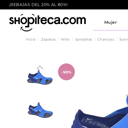
¡REBAJAS DEL 20% AL 80%!
Mujer
Inicio
Zapatos
Niño
Sandalias
Chanclas
Sunr
-50%