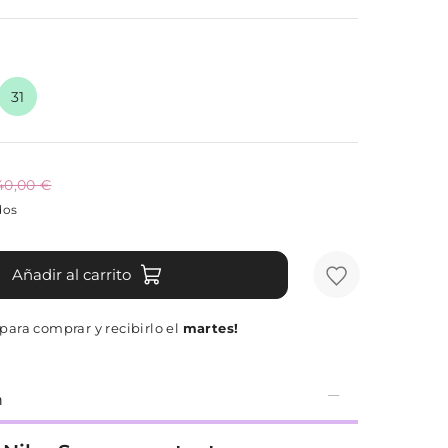
31
40,00 €
dos
Añadir al carrito
ara comprar y recibirlo el
martes!
n