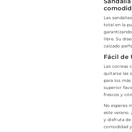
Sandalia
comodi
Las sandalia
total en la p
garantizando 
libre. Su dis
calzado perfe
Fácil de
Las correas 
quitarse las 
para los más
superior fav
frescos y có
No esperes má
este verano.
y disfruta d
comodidad y 