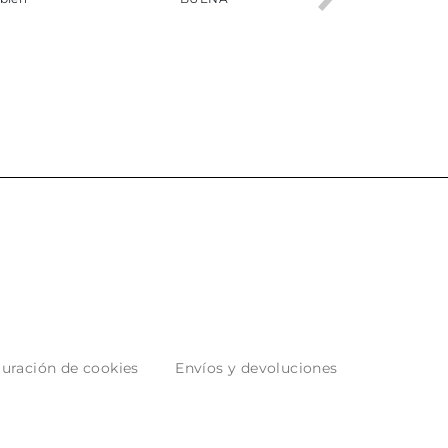
 son muy
desde la compra hasta la
 los envíos y
entrega del producto.
paquetados.
uración de cookies
Envíos y devoluciones