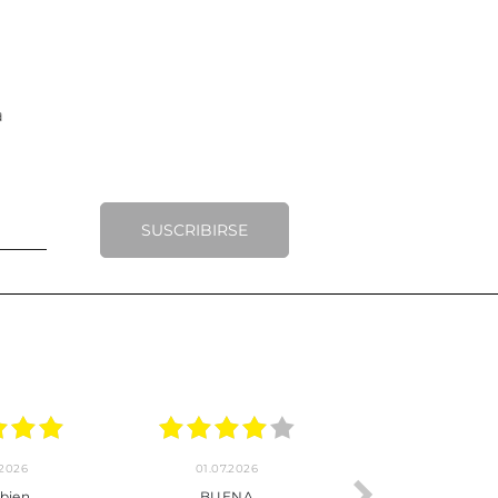
SUSCRIBIRSE
.2026
22.06.2026
20.06.2026
ho, pedido
Servicio muy completo
Envío rápid