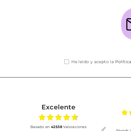
He leído y acepto la
Polític
Excelente
02.07.2026
01.07.2026
basado en
42538
Valoraciones
Todo bien
BUENA
T