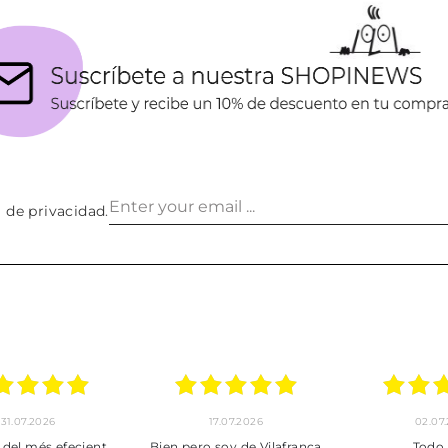
a de privacidad
.
30.06.2026
24.06.2026
23.06
ot perfecte
***
Pedido hec