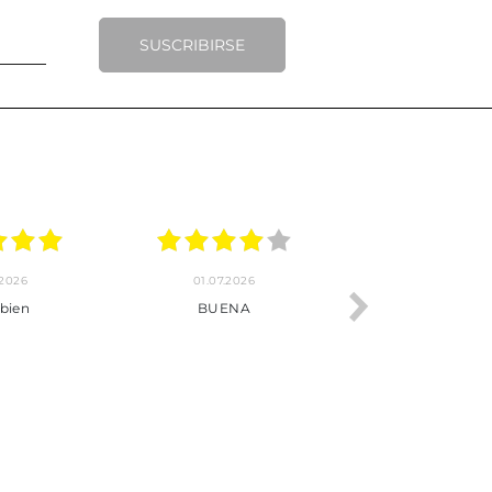
SUSCRIBIRSE
.2026
22.06.2026
20.06.2026
ho, pedido
Servicio muy completo
Envío rápid
 son muy
desde la compra hasta la
 los envíos y
entrega del producto.
paquetados.