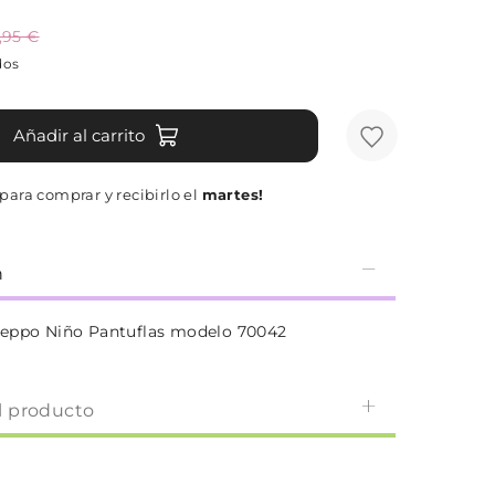
,95 €
dos
Añadir al carrito
para comprar y recibirlo el
martes!
n
seppo Niño Pantuflas modelo 70042
l producto