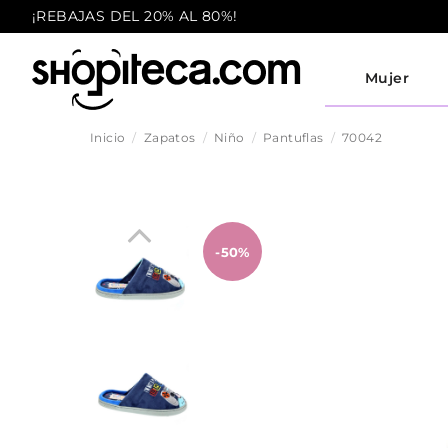
¡REBAJAS DEL 20% AL 80%!
Mujer
Inicio
Zapatos
Niño
Pantuflas
70042
-50%