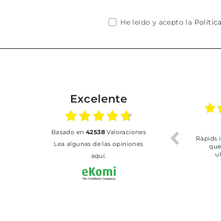
He leído y acepto la
Polític
Excelente
02.07.2026
01.07.2026
basado en
42538
Valoraciones
Todo bien
BUENA
T
Lea algunas de las opiniones
aquí.