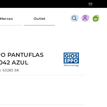
Marcas
Outlet
PO
PANTUFLAS
042
AZUL
:
63283-38