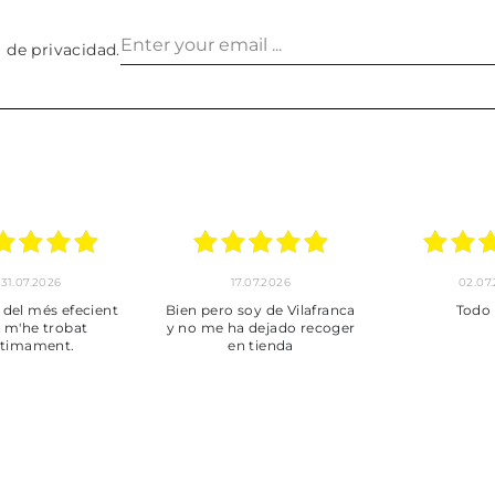
a de privacidad
.
30.06.2026
24.06.2026
23.06
ot perfecte
***
Pedido hec
enviado,
puntuales con
muy bien em