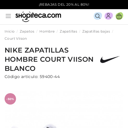
¡REBAJAS DEL 20% AL 80%!
0
Inicio
Zapatos
Hombre
Zapatillas
Zapatillas bajas
Court Viison
NIKE
ZAPATILLAS
HOMBRE
COURT VIISON
BLANCO
Código artículo:
59400-44
-50%