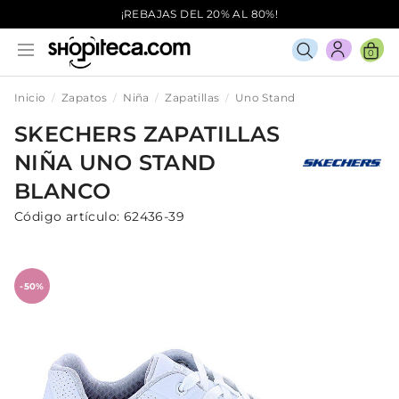
¡REBAJAS DEL 20% AL 80%!
0
Inicio
Zapatos
Niña
Zapatillas
Uno Stand
SKECHERS
ZAPATILLAS
NIÑA
UNO STAND
BLANCO
Código artículo:
62436-39
-50%