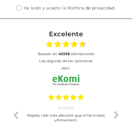
He leído y acepto la
Política de privacidad
.
Excelente
basado en
42538
Valoraciones
Lea algunas de las opiniones
aquí.
31.07.2026
17
Ràpids i del més efecient que m'he trobat
Bien pero soy de 
ultimament.
dejado rec