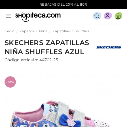
¡REBAJAS DEL 20% AL 80%!
0
Inicio
Zapatos
Niña
Zapatillas
Shuffles
SKECHERS
ZAPATILLAS
NIÑA
SHUFFLES
AZUL
Código artículo:
44702-25
-50%