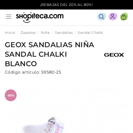
¡REBAJAS DEL 20% AL 80%!
0
Inicio
Zapatos
Niña
Sandalias
Sandal Chalki
GEOX
SANDALIAS
NIÑA
SANDAL CHALKI
BLANCO
Código artículo:
59580-25
-50%