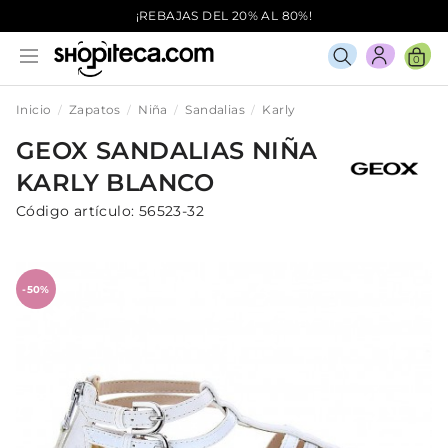
¡REBAJAS DEL 20% AL 80%!
0
Inicio
Zapatos
Niña
Sandalias
Karly
GEOX
SANDALIAS
NIÑA
KARLY
BLANCO
Código artículo:
56523-32
-50%