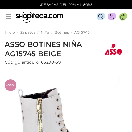
¡REBAJAS DEL 20% AL 80%!
0
Inicio
Zapatos
Niña
Botines
AG15745
ASSO
BOTINES
NIÑA
AG15745
BEIGE
Código artículo:
63290-39
-50%