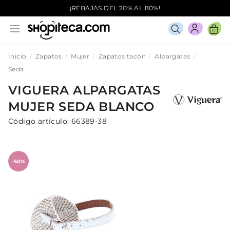
¡REBAJAS DEL 20% AL 80%!
0
Inicio
Zapatos
Mujer
Zapatos tacón
Alpargatas
Seda
VIGUERA
ALPARGATAS
MUJER
SEDA
BLANCO
Código artículo:
66389-38
-50%