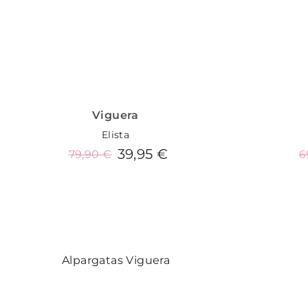
Viguera
Elista
39,95 €
79,90 €
6
Añadir al carrito
Alpargatas Viguera