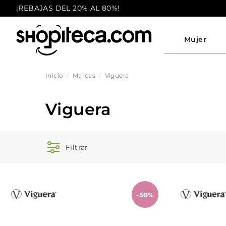
¡REBAJAS DEL 20% AL 80%!
Mujer
Inicio
Marcas
Viguera
Viguera
Filtrar
-50%