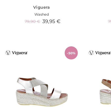
Viguera
Washed
39,95 €
79,90 €
7
Añadir al carrito
-50%