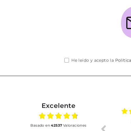
He leído y acepto la
Polític
Excelente
01.07.2026
30.06.2026
basado en
42537
Valoraciones
BUENA
Tot perfecte