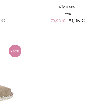
Viguera
Seda
 €
39,95 €
79,90 €
o
Añadir al carrito
-50%