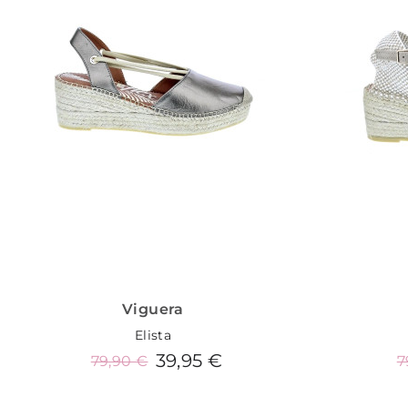
Viguera
Elista
39,95 €
79,90 €
7
Añadir al carrito