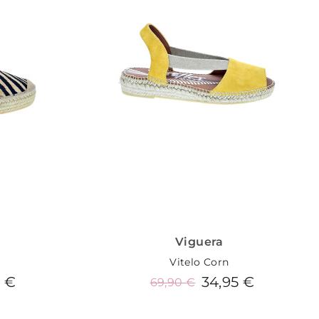
Viguera
Vitelo Corn
5 €
34,95 €
69,90 €
o
Añadir al carrito