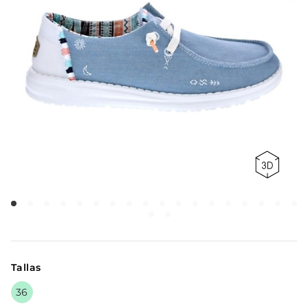
Tallas
36