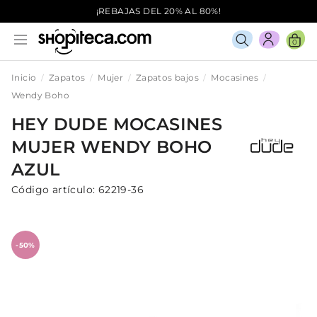
¡REBAJAS DEL 20% AL 80%!
0
Inicio
Zapatos
Mujer
Zapatos bajos
Mocasines
Wendy Boho
HEY DUDE
MOCASINES
MUJER
WENDY BOHO
AZUL
Código artículo:
62219-36
-50%