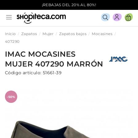
¡REBAJAS DEL 20% AL 80%!
0
Inicio
Zapatos
Mujer
Zapatos bajos
Mocasines
407290
IMAC
MOCASINES
MUJER
407290
MARRÓN
Código artículo:
51661-39
-50%