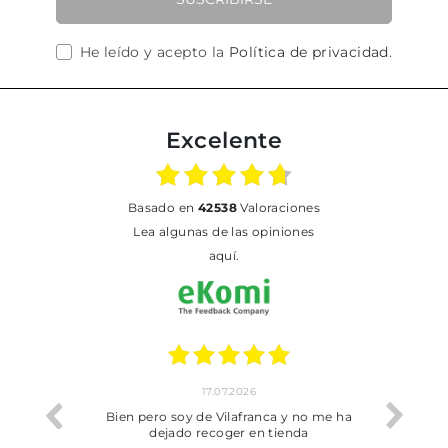
He leído y acepto la
Política de privacidad
.
Excelente
basado en
42538
Valoraciones
Lea algunas de las opiniones
aquí.
17.07.2026
he trobat
Bien pero soy de Vilafranca y no me ha
dejado recoger en tienda