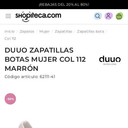
¡REBAJAS DEL 20% AL 80%!
0
Inicio
Zapatos
Mujer
Zapatillas
Zapatillas bota
Col 112
DUUO
ZAPATILLAS
BOTAS
MUJER
COL 112
MARRÓN
Código artículo:
62111-41
-50%