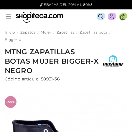
¡REBAJAS DEL 20% AL 80%!
0
Inicio
Zapatos
Mujer
Zapatillas
Zapatillas bota
Bigger-X
MTNG
ZAPATILLAS
BOTAS
MUJER
BIGGER-X
NEGRO
Código artículo:
58931-36
-50%