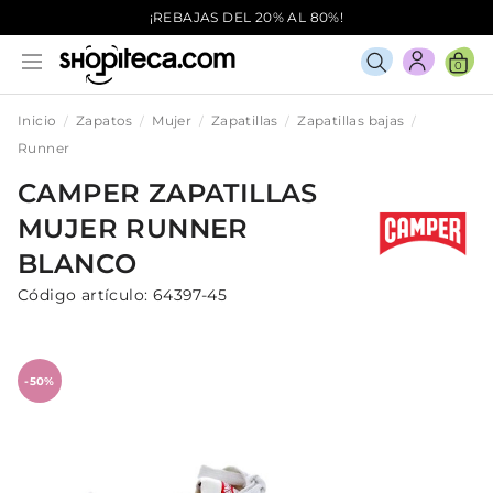
¡REBAJAS DEL 20% AL 80%!
0
Inicio
Zapatos
Mujer
Zapatillas
Zapatillas bajas
Runner
CAMPER
ZAPATILLAS
MUJER
RUNNER
BLANCO
Código artículo:
64397-45
-50%