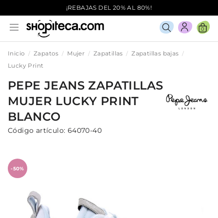
¡REBAJAS DEL 20% AL 80%!
0
Inicio
Zapatos
Mujer
Zapatillas
Zapatillas bajas
Lucky Print
PEPE JEANS
ZAPATILLAS
MUJER
LUCKY PRINT
BLANCO
Código artículo:
64070-40
-50%