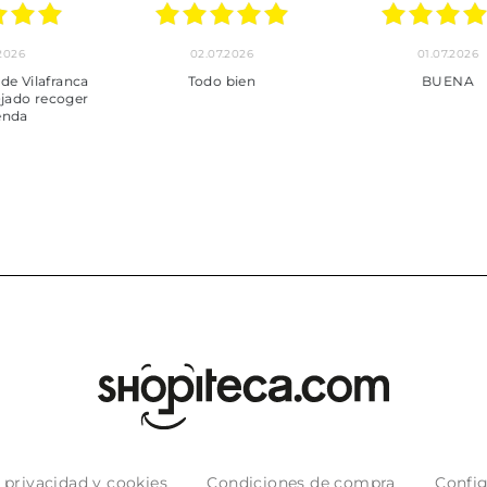
24.06.2026
23.06.2026
22.06
***
Pedido hecho, pedido
Servicio mu
enviado, son muy
desde la com
puntuales con los envíos y
entrega del
muy bien empaquetados.
e privacidad y cookies
Condiciones de compra
Config