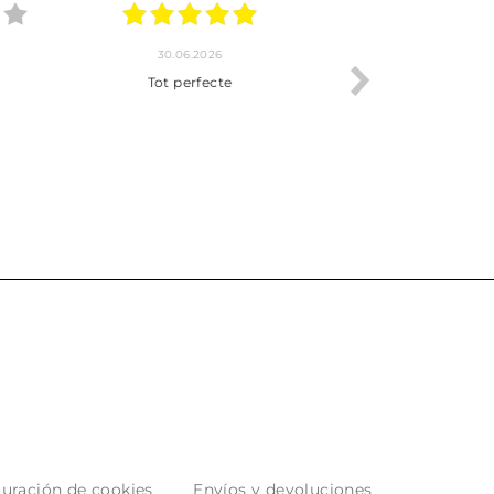
.2026
20.06.2026
17.06.2026
y completo
Envío rápido
Todo correcto.
pra hasta la
servicio
 producto.
uración de cookies
Envíos y devoluciones