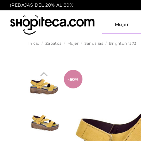
¡REBAJAS DEL 20% AL 80%!
Mujer
Inicio
Zapatos
Mujer
Sandalias
Brighton 1573
-50%