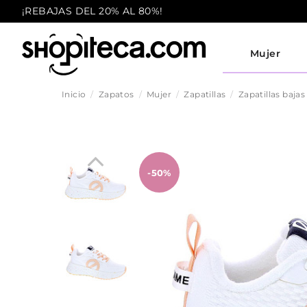
¡REBAJAS DEL 20% AL 80%!
Mujer
Inicio
Zapatos
Mujer
Zapatillas
Zapatillas bajas
-50%