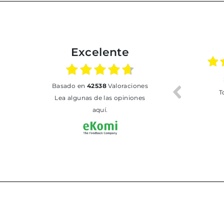
Excelente
02.07.2026
01.07.2026
basado en
42538
Valoraciones
Todo bien
BUENA
T
Lea algunas de las opiniones
aquí.