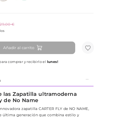
129,00 €
dos
Añadir al carrito
ara comprar y recibirlo el
lunes!
n
 las Zapatilla ultramoderna
ly de No Name
innovadora zapatilla CARTER FLY de NO NAME,
 última generación que combina estilo y