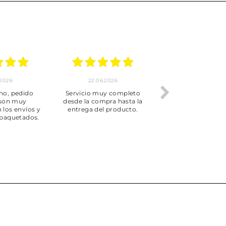
.2026
22.06.2026
20.06.2026
ho, pedido
Servicio muy completo
Envío rápid
 son muy
desde la compra hasta la
 los envíos y
entrega del producto.
paquetados.