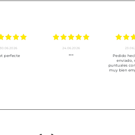
30.06.2026
24.06.2026
23.06
ot perfecte
***
Pedido hec
enviado,
puntuales con
muy bien em