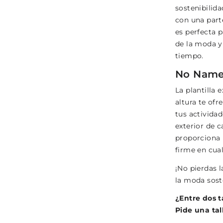
sostenibilid
con una parte
es perfecta 
de la moda y
tiempo.
No Name 
La plantilla 
altura te ofr
tus actividad
exterior de 
proporciona 
firme en cual
¡No pierdas l
la moda sost
¿Entre dos t
Pide una ta