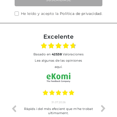
He leído y acepto la
Política de privacidad
.
Excelente
basado en
42538
Valoraciones
Lea algunas de las opiniones
aquí.
31.07.2026
17
Ràpids i del més efecient que m'he trobat
Bien pero soy de 
ultimament.
dejado rec