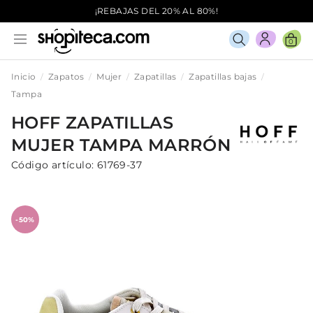
¡REBAJAS DEL 20% AL 80%!
0
Inicio
Zapatos
Mujer
Zapatillas
Zapatillas bajas
Tampa
HOFF
ZAPATILLAS
MUJER
TAMPA
MARRÓN
Código artículo:
61769-37
-50%