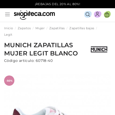
¡REBAJAS DEL 20% AL 80%!
0
Inicio
Zapatos
Mujer
Zapatillas
Zapatillas bajas
Legit
MUNICH
ZAPATILLAS
MUJER
LEGIT
BLANCO
Código artículo:
60718-40
-50%