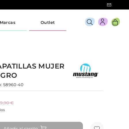
Marcas
Outlet
APATILLAS
MUJER
EGRO
:
58960-40
9,90 €
dos
Añadir al carrito