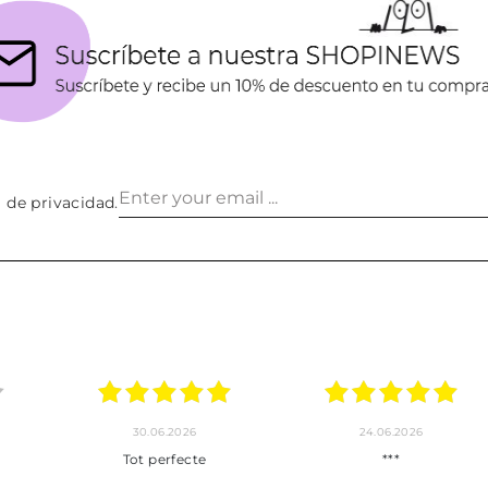
a de privacidad
.
30.06.2026
24.06.2026
23.06
ot perfecte
***
Pedido hec
enviado,