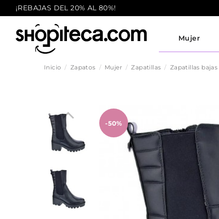
¡REBAJAS DEL 20% AL 80%!
Mujer
Inicio
Zapatos
Mujer
Zapatillas
Zapatillas bajas
-50%