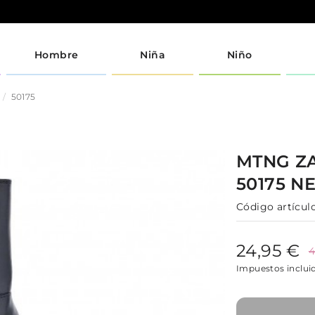
Hombre
Niña
Niño
50175
MTNG
Z
50175
N
Código artículo
24,95 €
4
Impuestos inclui