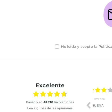
He leído y acepto la
Polític
Excelente
02.07.2026
01.07.2026
basado en
42538
Valoraciones
Todo bien
BUENA
T
Lea algunas de las opiniones