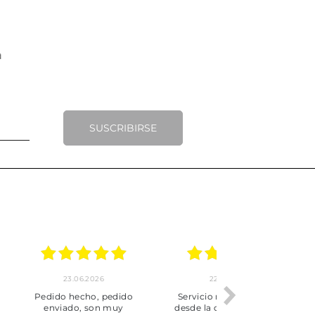
SUSCRIBIRSE
.2026
22.06.2026
20.06.2026
ho, pedido
Servicio muy completo
Envío rápid
 son muy
desde la compra hasta la