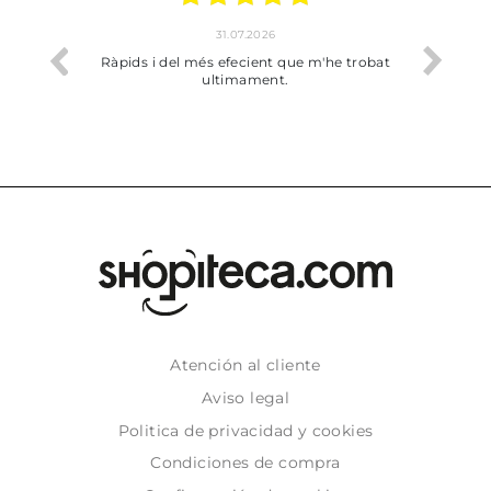
31.07.2026
17.07.2026
i del més efecient que m'he trobat
Bien pero soy de Vilafranca 
ultimament.
dejado recoger en tie
Atención al cliente
Aviso legal
Politica de privacidad y cookies
Condiciones de compra