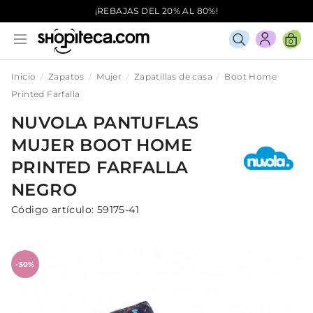
¡REBAJAS DEL 20% AL 80%!
0
Inicio
Zapatos
Mujer
Zapatillas de casa
Boot Home
Printed Farfalla
NUVOLA
PANTUFLAS
MUJER
BOOT HOME
PRINTED FARFALLA
NEGRO
Código artículo:
59175-41
-50%