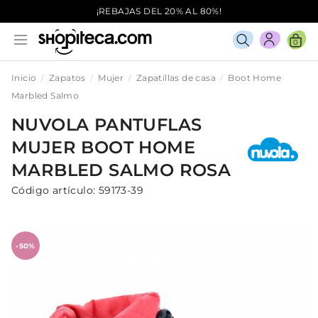
¡REBAJAS DEL 20% AL 80%!
0
Inicio
Zapatos
Mujer
Zapatillas de casa
Boot Home
Marbled Salmo
NUVOLA
PANTUFLAS
MUJER
BOOT HOME
MARBLED SALMO
ROSA
Código artículo:
59173-39
-50%