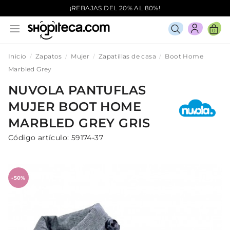
¡REBAJAS DEL 20% AL 80%!
0
Inicio
Zapatos
Mujer
Zapatillas de casa
Boot Home
Marbled Grey
NUVOLA
PANTUFLAS
MUJER
BOOT HOME
MARBLED GREY
GRIS
Código artículo:
59174-37
-50%