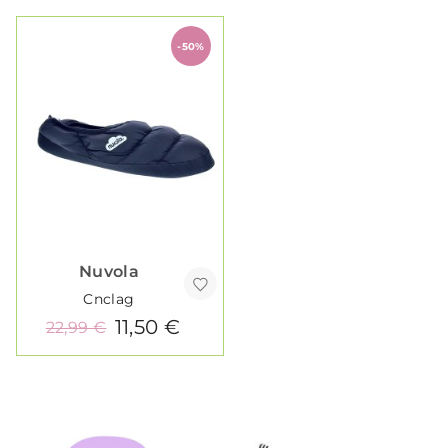
-50%
Nuvola
Cnclag
11,50 €
22,99 €