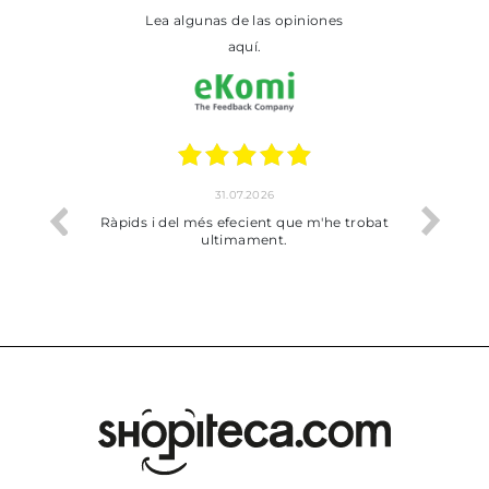
Lea algunas de las opiniones
aquí.
31.07.2026
io
Ràpids i del més efecient que m'he trobat
Bien p
ultimament.