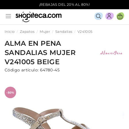
¡REBAJAS DEL 20% AL 80%!
0
Inicio
Zapatos
Mujer
Sandalias
V241005
ALMA EN PENA
SANDALIAS
MUJER
V241005
BEIGE
Código artículo:
64780-45
-50%