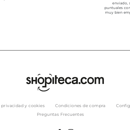
enviado,
puntuales con
muy bien em
e privacidad y cookies
Condiciones de compra
Config
Preguntas Frecuentes