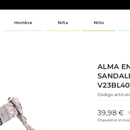
Hombre
Niña
Niño
ALMA E
SANDAL
V23BL40
Código artículo
39,98 €
7
Impuestos inclui