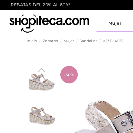
¡REBAJAS DEL 20% AL 80%!
Mujer
Inicio
Zapatos
Mujer
Sandalias
V23BL4031
-50%