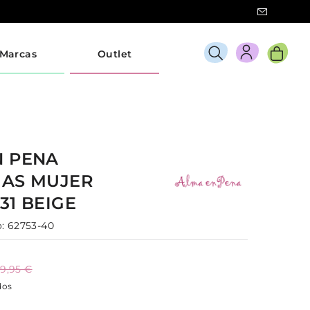
Marcas
Outlet
N PENA
IAS
MUJER
31
BEIGE
:
62753-40
9,95 €
dos