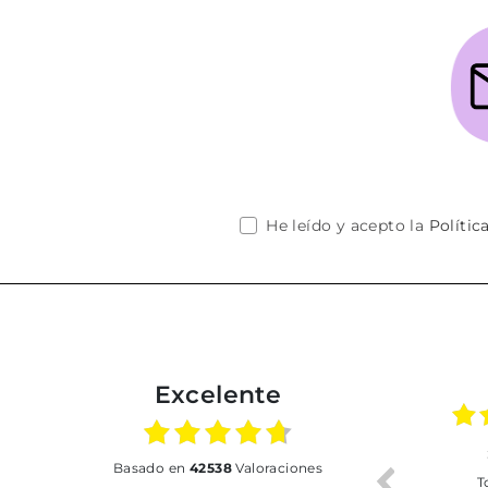
He leído y acepto la
Polític
Excelente
02.07.2026
01.07.2026
basado en
42538
Valoraciones
Todo bien
BUENA
T