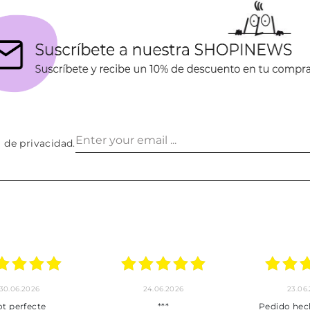
a de privacidad
.
30.06.2026
24.06.2026
23.06
ot perfecte
***
Pedido hec