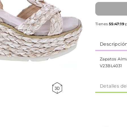
Tienes
55:47:18
p
Descripció
Zapatos Alm
V23BL4031
Detalles de