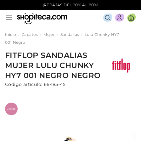
¡REBAJAS DEL 20% AL 80%!
0
Inicio
Zapatos
Mujer
Sandalias
Lulu Chunky HY7
001 Negro
FITFLOP
SANDALIAS
MUJER
LULU CHUNKY
HY7 001 NEGRO
NEGRO
Código artículo:
66485-45
-50%