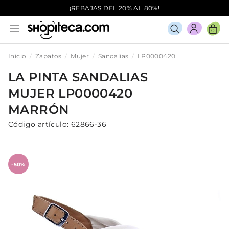
¡REBAJAS DEL 20% AL 80%!
0
Inicio
Zapatos
Mujer
Sandalias
LP0000420
LA PINTA
SANDALIAS
MUJER
LP0000420
MARRÓN
Código artículo:
62866-36
-50%