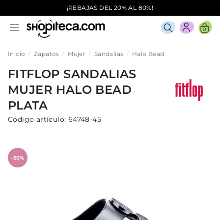
¡REBAJAS DEL 20% AL 80%!
0
Inicio
Zapatos
Mujer
Sandalias
Halo Bead
FITFLOP
SANDALIAS
MUJER
HALO BEAD
PLATA
Código artículo:
64748-45
-50%