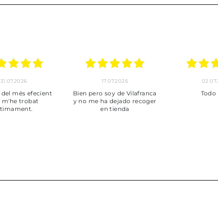
30.06.2026
24.06.2026
2
Tot perfecte
***
Pedido
envi
puntuales
muy bien