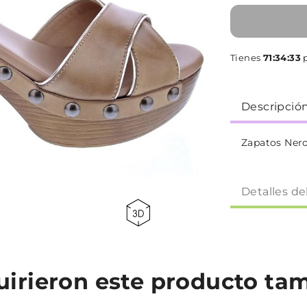
Tienes
71:34:32
p
Descripció
Zapatos Nero
Detalles de
quirieron este producto t