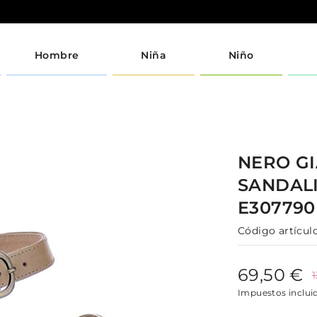
Hombre
Niña
Niño
NERO GI
SANDAL
E30779
Código artículo
69,50 €
Impuestos inclui