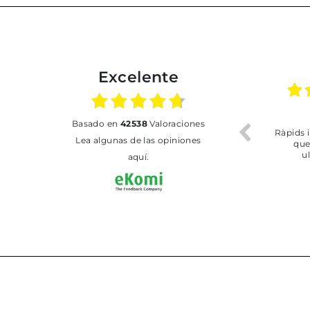
Excelente
02.07.2026
01.07.2026
basado en
42538
Valoraciones
Todo bien
BUENA
Lea algunas de las opiniones
aquí.