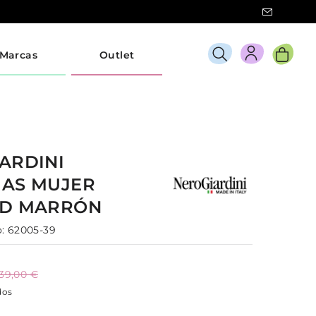
Marcas
Outlet
ARDINI
IAS
MUJER
0D
MARRÓN
:
62005-39
139,00 €
dos