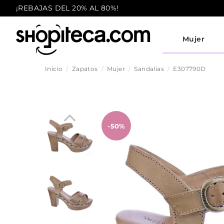
¡REBAJAS DEL 20% AL 80%!
Mujer
Inicio
Zapatos
Mujer
Sandalias
E307790D
-50%