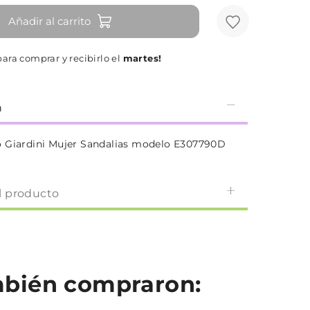
Añadir al carrito
ara comprar y recibirlo el
martes!
n
 Giardini Mujer Sandalias modelo E307790D
l producto
ambién compraron: