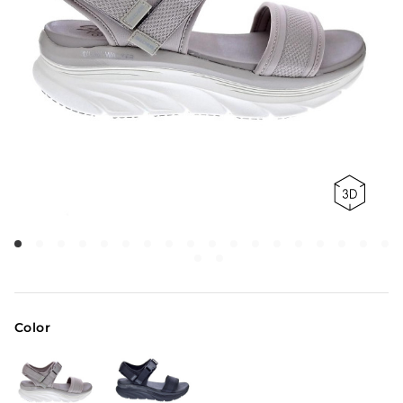
Color