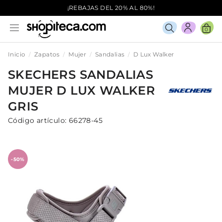
¡REBAJAS DEL 20% AL 80%!
0
Inicio
Zapatos
Mujer
Sandalias
D Lux Walker
SKECHERS
SANDALIAS
MUJER
D LUX WALKER
GRIS
Código artículo:
66278-45
-50%