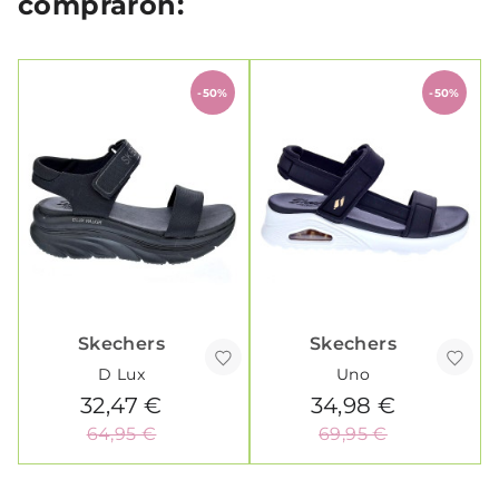
compraron:
-50%
-50%
Skechers
Skechers
D Lux
Uno
32,47 €
34,98 €
64,95 €
69,95 €