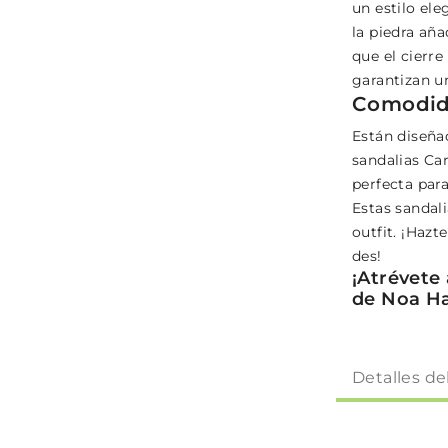
un estilo ele
la piedra añ
que el cierre 
garantizan un
Comodida
Están diseña
sandalias Ca
perfecta para
Estas sandal
outfit. ¡Haz
des!
¡Atrévete 
de Noa H
Detalles de