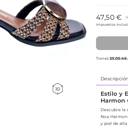
47,50 €
9
Impuestos inclui
Tienes
55:05:46
Descripció
Estilo y 
Harmon 
Descubre la s
Noa Harmon C
y piel de alt