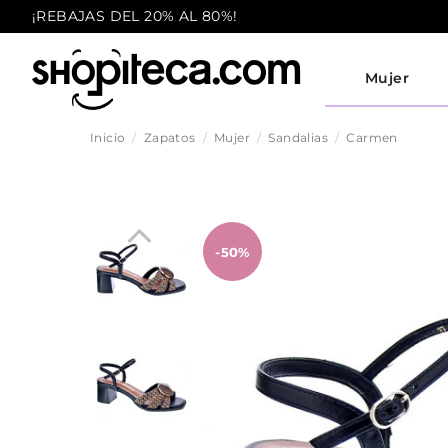
¡REBAJAS DEL 20% AL 80%!
Mujer
Inicio
Zapatos
Mujer
Sandalias
Carmen
-50%