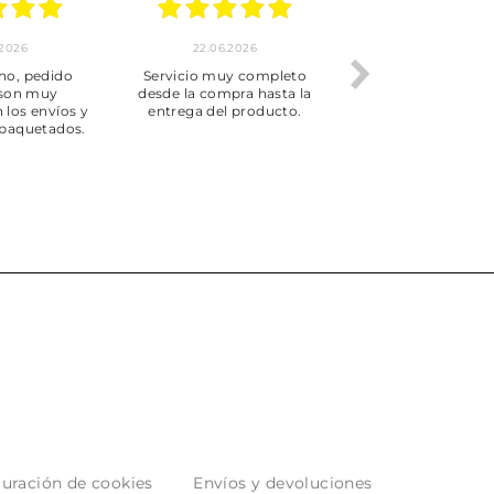
.2026
22.06.2026
20.06.2026
ho, pedido
Servicio muy completo
Envío rápid
 son muy
desde la compra hasta la
 los envíos y
entrega del producto.
paquetados.
uración de cookies
Envíos y devoluciones