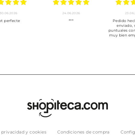
30.06.2026
24.06.2026
23.06
ot perfecte
***
Pedido hec
enviado,
puntuales con
muy bien em
e privacidad y cookies
Condiciones de compra
Config